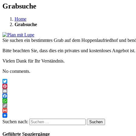
Grabsuche
Home
Grabsuche
Sie suchen ein bestimmtes Grab auf dem Hoppenlaufriedhof und benö
Bitte beachten Sie, dass dies ein privates und kostenloses Angebot 
Vielen Dank für Ihr Verständnis.
No comments.
Twitter
Pinterest
Email
Facebook
WhatsApp
Copy
Link
Gmail
Suchen nach:
Geführte Spaziergänge